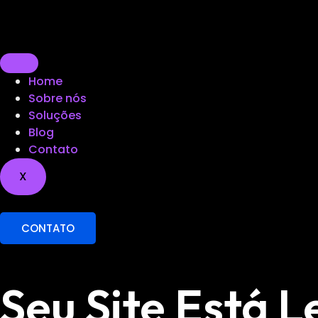
Home
Sobre nós
Soluções
Blog
Contato
X
CONTATO
Seu Site Está L