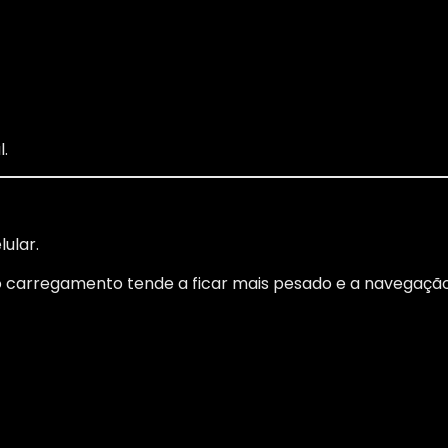
l.
ular.
o carregamento tende a ficar mais pesado e a navegação m