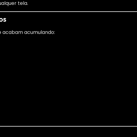
alquer tela.
os
ce acabam acumulando: